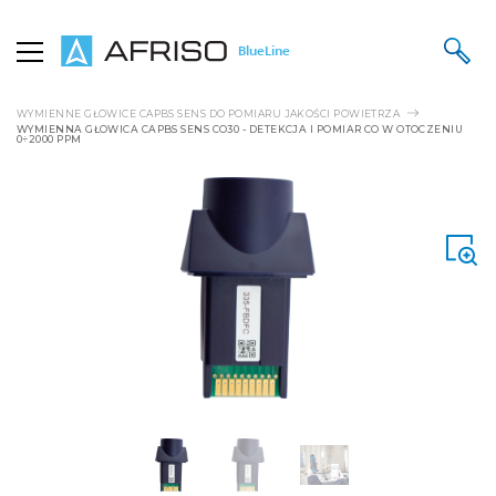
BlueLine
STRONA GŁÓWNA
PRODUKTY
MODUŁOWY SYSTEM POMIAROWY CAPBS
WYMIENNE GŁOWICE POMIAROWE CAPBS SENS
WYMIENNE GŁOWICE CAPBS SENS DO POMIARU JAKOŚCI POWIETRZA
WYMIENNA GŁOWICA CAPBS SENS CO30 - DETEKCJA I POMIAR CO W OTOCZENIU
0÷2000 PPM