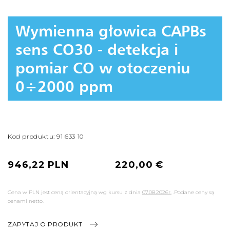
Wymienna głowica CAPBs
sens CO30 - detekcja i
pomiar CO w otoczeniu
0÷2000 ppm
Kod produktu: 91 633 10
946,22 PLN
220,00 €
Cena w PLN jest ceną orientacyjną wg kursu z dnia
07.08.2026r.
.Podane ceny są
cenami netto.
ZAPYTAJ O PRODUKT