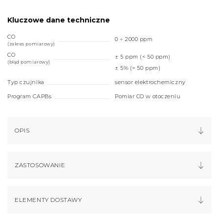
Kluczowe dane techniczne
CO
0 ÷ 2000 ppm
(zakres pomiarowy)
CO
± 5 ppm (< 50 ppm)
(błąd pomiarowy)
± 5% (> 50 ppm)
Typ czujnika
sensor elektrochemiczny
Program CAPBs
Pomiar CO w otoczeniu
OPIS
ZASTOSOWANIE
ELEMENTY DOSTAWY