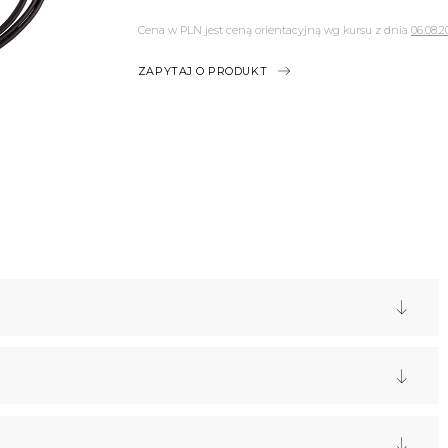
Cena w PLN jest ceną orientacyjną wg kursu z dnia
06.08.2
ZAPYTAJ O PRODUKT