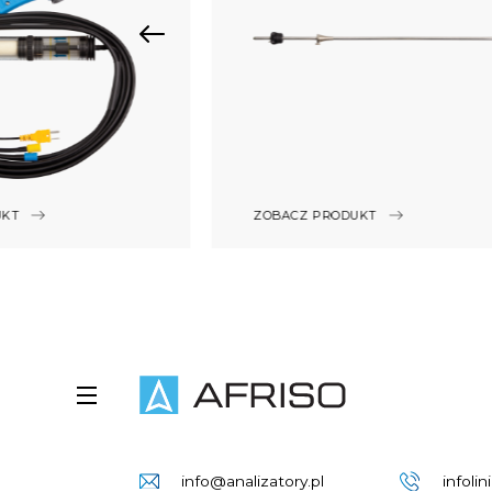
ZOBACZ PRODUKT
UKT
info@analizatory.pl
infoli