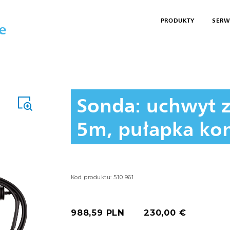
PRODUKTY
SERW
e
 - MODUŁOWE
UCHWYTY Z PRZEWODAMI
SONDA: UCHWYT Z PRZEWODAMI 5M,
Sonda: uchwyt 
5m, pułapka ko
Kod produktu: 510 961
988,59 PLN
230,00 €