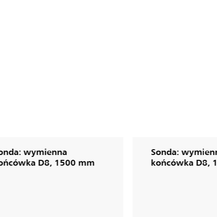
onda: wymienna
Sonda: wymien
ońcówka D8, 1500 mm
końcówka D8, 