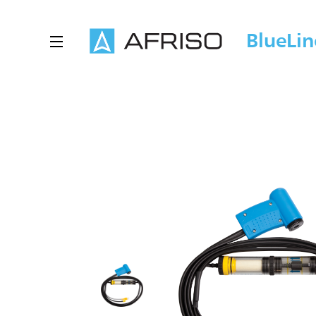
BlueLin
STRONA GŁÓWNA
PRODUKTY
AKCESORIA
SONDY POMIAROWE