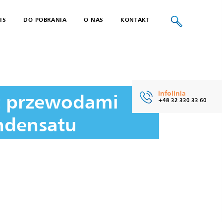
IS
DO POBRANIA
O NAS
KONTAKT
 PUŁAPKA KONDENSATU
infolinia
z przewodami
+48 32 330 33 60
ndensatu