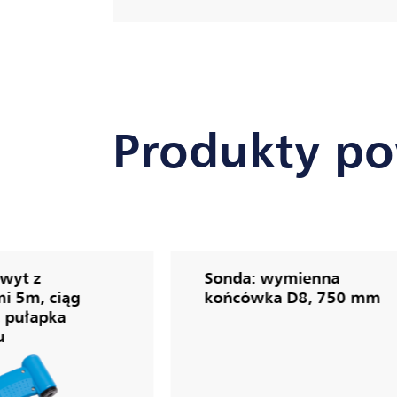
Produkty p
wyt z
Sonda: wymienna
i 5m, ciąg
końcówka D8, 750 mm
 pułapka
u