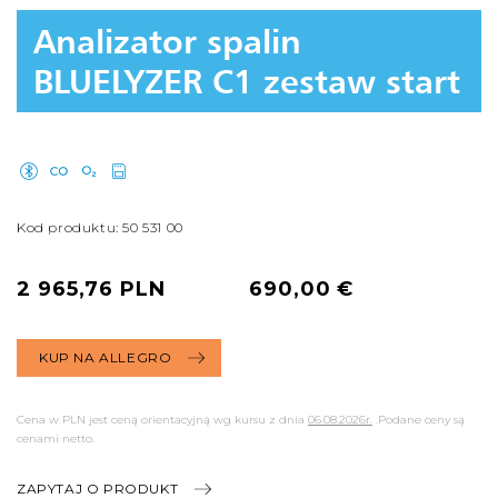
Analizator spalin
BLUELYZER C1 zestaw start
Kod produktu: 50 531 00
2 965,76 PLN
690,00 €
KUP NA ALLEGRO
Cena w PLN jest ceną orientacyjną wg kursu z dnia
06.08.2026r.
.Podane ceny są
cenami netto.
ZAPYTAJ O PRODUKT