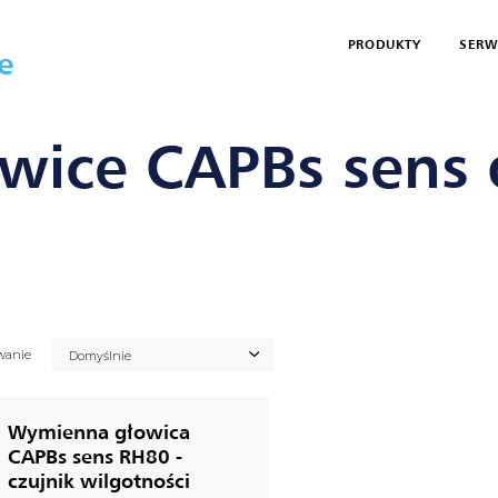
PRODUKTY
SERW
e
PBS SENS
MODUŁOWY SYSTEM POMIAROWY CAPBS
WYMIENNE GŁOWICE CAPBS 
wice CAPBs sens 
wanie
Domyślnie
Wymienna głowica
CAPBs sens RH80 -
czujnik wilgotności