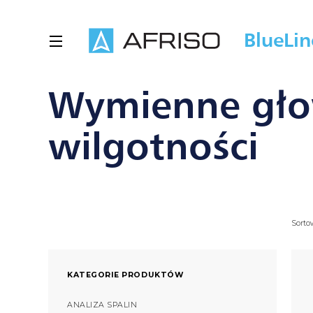
BlueLin
STRONA GŁÓWNA
PRODUKTY
WYMIENNE GŁOWICE POMIAROWE CA
Wymienne gło
wilgotności
Sorto
KATEGORIE PRODUKTÓW
ANALIZA SPALIN