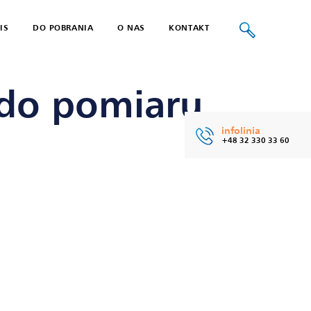
IS
DO POBRANIA
O NAS
KONTAKT
SENS DO POMIARU WILGOTNOŚCI
do pomiaru
infolinia
+48 32 330 33 60